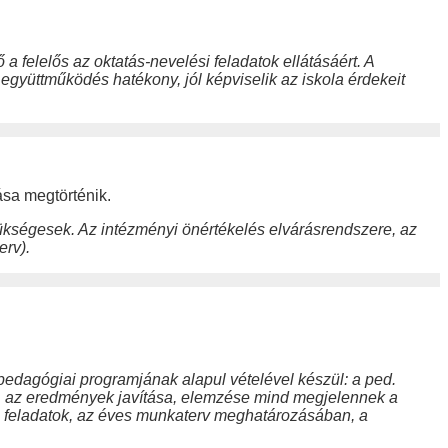
 felelős az oktatás-nevelési feladatok ellátásáért. A
együttműködés hatékony, jól képviselik az iskola érdekeit
ása megtörténik.
szükségesek. Az intézményi önértékelés elvárásrendszere, az
erv).
edagógiai programjának alapul vételével készül: a ped.
és, az eredmények javítása, elemzése mind megjelennek a
 feladatok, az éves munkaterv meghatározásában, a