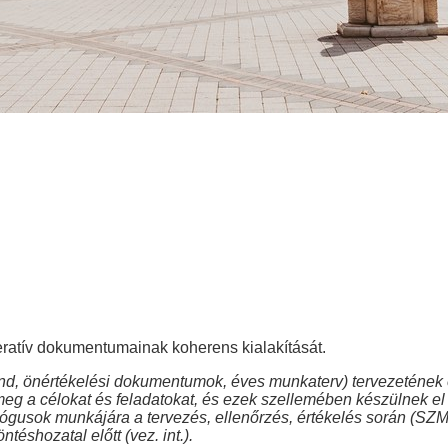
peratív dokumentumainak koherens kialakítását.
 önértékelési dokumentumok, éves munkaterv) tervezetének el
eg a célokat és feladatokat, és ezek szellemében készülnek el
sok munkájára a tervezés, ellenőrzés, értékelés során (SZMSZ
éshozatal előtt (vez. int.).