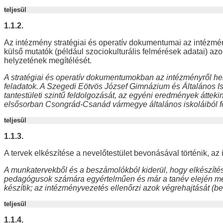
teljesül
1.1.2.
Az intézmény stratégiai és operatív dokumentumai az intézmén
külső mutatók (például szociokulturális felmérések adatai) az
helyzetének megítélését.
A stratégiai és operatív dokumentumokban az intézményről hel
feladatok. A Szegedi Eötvös József Gimnázium és Általános 
tantestületi szintű feldolgozását, az egyéni eredmények átteki
elsősorban Csongrád-Csanád vármegye általános iskoláiból fo
teljesül
1.1.3.
A tervek elkészítése a nevelőtestület bevonásával történik, a
A munkatervekből és a beszámolókból kiderül, hogy elkészíté
pedagógusok számára egyértelműen és már a tanév elején meg
készítik; az intézményvezetés ellenőrzi azok végrehajtását (bet
teljesül
1.1.4.