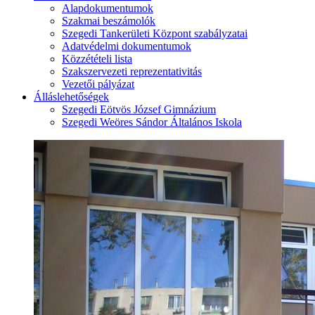
Alapdokumentumok
Szakmai beszámolók
Szegedi Tankerületi Központ szabályzatai
Adatvédelmi dokumentumok
Közzétételi lista
Szakszervezeti reprezentativitás
Vezetői pályázat
Álláslehetőségek
Szegedi Eötvös József Gimnázium
Szegedi Weöres Sándor Általános Iskola