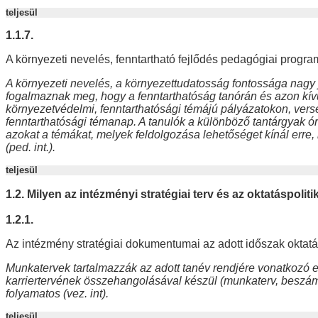
teljesül
1.1.7.
A környezeti nevelés, fenntartható fejlődés pedagógiai prog
A környezeti nevelés, a környezettudatosság fontossága nagy
fogalmaznak meg, hogy a fenntarthatóság tanórán és azon kívü
környezetvédelmi, fenntarthatósági témájú pályázatokon, ver
fenntarthatósági témanap. A tanulók a különböző tantárgyak órá
azokat a témákat, melyek feldolgozása lehetőséget kínál erre
(ped. int.).
teljesül
1.2. Milyen az intézményi stratégiai terv és az oktatáspoli
1.2.1.
Az intézmény stratégiai dokumentumai az adott időszak oktatá
Munkatervek tartalmazzák az adott tanév rendjére vonatkozó 
karriertervének összehangolásával készül (munkaterv, beszám
folyamatos (vez. int).
teljesül