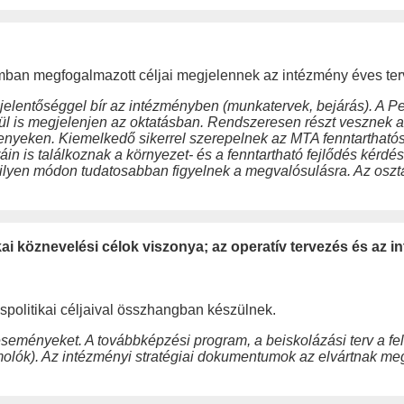
ramban megfogalmazott céljai megjelennek az intézmény éves te
 jelentőséggel bír az intézményben (munkatervek, bejárás). A 
l is megjelenjen az oktatásban. Rendszeresen részt vesznek a 
senyeken. Kiemelkedő sikerrel szerepelnek az MTA fenntartható
in is találkoznak a környezet- és a fenntartható fejlődés kérdés
, ilyen módon tudatosabban figyelnek a megvalósulásra. Az oszt
tikai köznevelési célok viszonya; az operatív tervezés és az 
spolitikai céljaival összhangban készülnek.
eseményeket. A továbbképzési program, a beiskolázási terv a 
olók). Az intézményi stratégiai dokumentumok az elvártnak meg