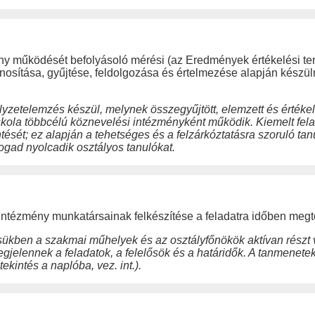
y működését befolyásoló mérési (az Eredmények értékelési terü
onosítása, gyűjtése, feldolgozása és értelmezése alapján készül
yzetelemzés készül, melynek összegyűjtött, elemzett és értékel
Iskola többcélú köznevelési intézményként működik. Kiemelt f
ntését; ez alapján a tehetséges és a felzárkóztatásra szoruló ta
gad nyolcadik osztályos tanulókat.
z intézmény munkatársainak felkészítése a feladatra időben megt
sükben a szakmai műhelyek és az osztályfőnökök aktívan részt 
jelennek a feladatok, a felelősök és a határidők. A tanmenet
ekintés a naplóba, vez. int.).