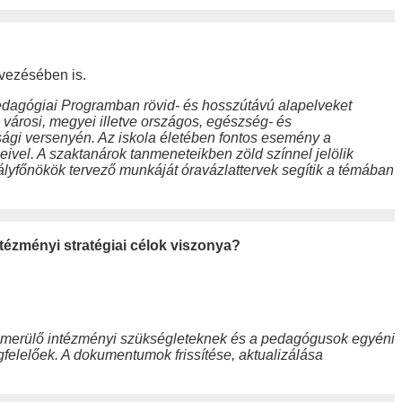
rvezésében is.
Pedagógiai Programban rövid- és hosszútávú alapelveket
városi, megyei illetve országos, egészség- és
sági versenyén. Az iskola életében fontos esemény a
eivel. A szaktanárok tanmeneteikben zöld színnel jelölik
ályfőnökök tervező munkáját óravázlattervek segítik a témában
intézményi stratégiai célok viszonya?
felmerülő intézményi szükségleteknek és a pedagógusok egyéni
felelőek. A dokumentumok frissítése, aktualizálása