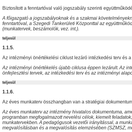
Biztosított a fenntartóval való jogszabály szerinti együttműköd
A főigazgató a jogszabályoknak és a szakmai követelményeknek m
fenntartóval, a Szegedi Tankerületi Központtal az együttműköd
(munkatervek, beszámolók, vez. int.).
teljesül
1.1.5.
Az intézményi önértékelési ciklust lezáró intézkedési terv és
Az intézményi önértékelés újabb ciklusa éppen lezárult. Az in
önfejlesztési tervek, az intézkedési terv és az intézményi al
teljesül
1.1.6.
Az éves munkaterv összhangban van a stratégiai dokumentum
Az éves munkaterv az intézmény hivatalos dokumentuma, amely
programban megfogalmazott nevelési célok, kiemelt feladatok
munkatervekben. A pedagógusok vezetői irányítással, a munk
megvalósításban és a megvalósítás elemzésében (SZMSZ, munk