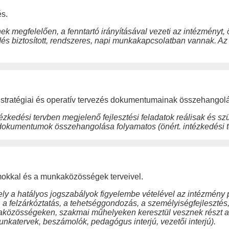
és.
egfelelően, a fenntartó irányításával vezeti az intézményt, ő a
és biztosított, rendszeres, napi munkakapcsolatban vannak. Az 
 a stratégiai és operatív tervezés dokumentumainak összehangol
tézkedési tervben megjelenő fejlesztési feladatok reálisak és 
apdokumentumok összehangolása folyamatos (önért. intézkedési t
okkal és a munkaközösségek terveivel.
 a hatályos jogszabályok figyelembe vételével az intézmény p
, a felzárkóztatás, a tehetséggondozás, a személyiségfejleszt
aközösségeken, szakmai műhelyeken keresztül vesznek részt a
atervek, beszámolók, pedagógus interjú, vezetői interjú).