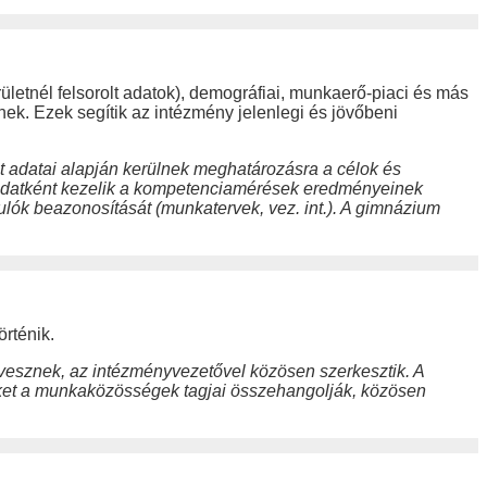
letnél felsorolt adatok), demográfiai, munkaerő-piaci és más
nek. Ezek segítik az intézmény jelenlegi és jövőbeni
t adatai alapján kerülnek meghatározásra a célok és
eladatként kezelik a kompetenciamérések eredményeinek
nulók beazonosítását (munkatervek, vez. int.). A gimnázium
örténik.
vesznek, az intézményvezetővel közösen szerkesztik. A
eket a munkaközösségek tagjai összehangolják, közösen