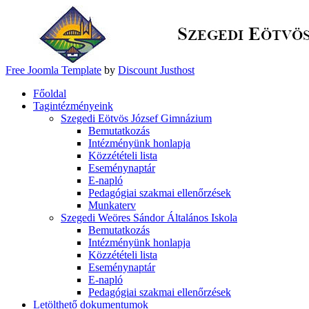
Free Joomla Template
by
Discount Justhost
Főoldal
Tagintézményeink
Szegedi Eötvös József Gimnázium
Bemutatkozás
Intézményünk honlapja
Közzétételi lista
Eseménynaptár
E-napló
Pedagógiai szakmai ellenőrzések
Munkaterv
Szegedi Weöres Sándor Általános Iskola
Bemutatkozás
Intézményünk honlapja
Közzétételi lista
Eseménynaptár
E-napló
Pedagógiai szakmai ellenőrzések
Letölthető dokumentumok